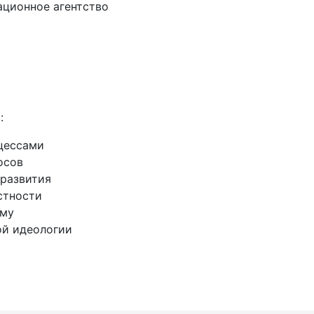
ационное агентство
:
цессами
осов
 развития
стности
зму
й идеологии