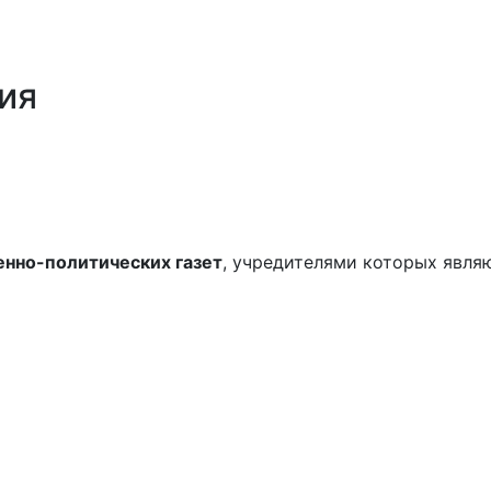
ия
нно-политических газет
, учредителями которых явля
ы