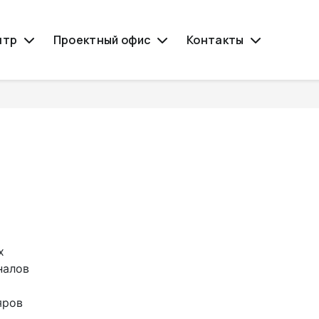
нтр
Проектный офис
Контакты
И
х
налов
яров