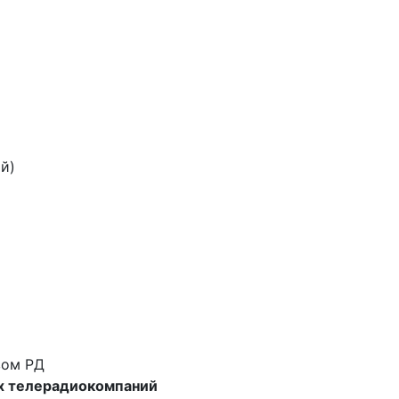
й)
вом РД
х телерадиокомпаний