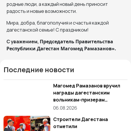
родные люди, а каждый новый день приносит
радость и новые возможности.
Мира, добра, благополучия и счастья каждой
дагестанской семье! С праздником!
С уважением,
Председатель Правительства
Республики Дагестан
Магомед Рамазанов».
Последние новости
Магомед Рамазанов вручил
награды дагестанским
вольникам-призерам
Чемпионата России
06.08.2026
Строители Дагестана
отметили