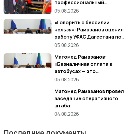
профессиональный
праздник
05.08.2026
«Говорить о бессилии
нельзя»: Рамазанов оценил
работу УФАС Дагестана по
ситуации с ценами на бензин
05.08.2026
Магомед Рамазанов:
«Безналичная оплата в
автобусах — это
требование, а не
05.08.2026
пожелание»
Магомед Рамазанов провел
заседание оперативного
штаба
04.08.2026
Последние документы