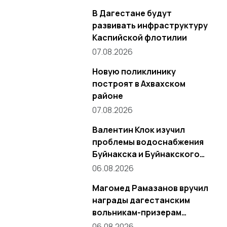
В Дагестане будут
развивать инфраструктуру
Каспийской флотилии
07.08.2026
Новую поликлинику
построят в Ахвахском
районе
07.08.2026
Валентин Клок изучил
проблемы водоснабжения
Буйнакска и Буйнакского
района
06.08.2026
Магомед Рамазанов вручил
награды дагестанским
вольникам-призерам
Чемпионата России
06.08.2026