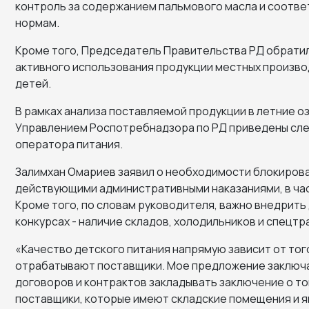
контроль за содержанием пальмового масла и соотв
нормам.
Кроме того, Председатель Правительства РД обрати
активного использования продукции местных произво
детей.
В рамках анализа поставляемой продукции в летние 
Управлением Роспотребнадзора по РД приведены сле
оператора питания.
Залимхан Омариев заявил о необходимости блокирова
действующими административными наказаниями, в час
Кроме того, по словам руководителя, важно внедрить 
конкурсах - наличие складов, холодильников и спецтр
«Качество детского питания напрямую зависит от тог
отрабатывают поставщики. Мое предложение заключае
договоров и контрактов закладывать заключение о то
поставщики, которые имеют складские помещения и 