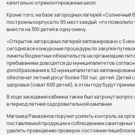
капитально отремонтированных школ.
Кроме того, на базе загородных лагерей «Солнечный 
построены корпуса по 95 мест каждый, что позволило
вместе на 300 детей в одну смену.
«Открытие загородных лагерей запланировано с 5 июня,
сегодня все конкурсные процедуры по закупке путево
лимиты бюджетных обязательств на организацию пита
пребыванием доводятся до муниципалитетов согласн
допобразования в 52 муниципалитетах запланирована
обеспечат летний досуг более 150 тыс. детей. Детей
здоровья (охват 600 детей), в этом году будут приним
В ходе заседания кабмина также был затронут вопрос
в период летней оздоровительной кампании.
Магомед Рамазанов поручил усилить контроль за орга
поставляемой продукции и соблюдением санитарных 
уделить проведению проверок состояния пищеблоков