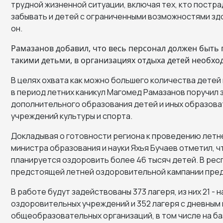
трудной жизненной ситуации, включая тех, кто постра
забывать и детей с ограниченными возможностями здо
он.
Рамазанов добавил, что весь персонал должен быть п
такими детьми, в организациях отдыха детей необхо
В целях охвата как можно большего количества дете
в период летних каникул Магомед Рамазанов поручил
дополнительного образования детей и иных образоват
учреждений культуры и спорта.
Докладывая о готовности региона к проведению летн
министра образования и науки Яхья Бучаев отметил, ч
планируется оздоровить более 46 тысяч детей. В ре
предстоящей летней оздоровительной кампании пред
В работе будут задействованы 373 лагеря, из них 21 -
оздоровительных учреждений и 352 лагеря с дневным
общеобразовательных организаций, в том числе на ба