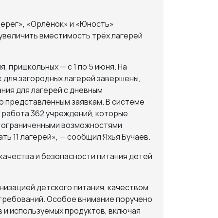
берег», «Орлёнок» и «Юность»
 увеличить вместимость трёх лагерей
 пришкольных — с 1 по 5 июня. На
к для загородных лагерей завершены,
ния для лагерей с дневным
о представленным заявкам. В системе
 работа 362 учреждений, которые
 с ограниченными возможностями
ать 11 лагерей», — сообщил Яхья Бучаев.
 качества и безопасности питания детей
низацией детского питания, качеством
требований. Особое внимание поручено
 и используемых продуктов, включая