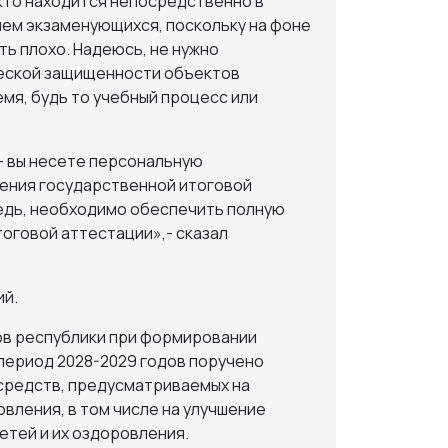
 кто находится непосредственно в
ием экзаменующихся, поскольку на фоне
ь плохо. Надеюсь, не нужно
ческой защищенности объектов
мя, будь то учебный процесс или
– вы несете персональную
ения государственной итоговой
едь, необходимо обеспечить полную
оговой аттестации»,- сказал
ий.
в республики при формировании
 период 2028-2029 годов поручено
средств, предусматриваемых на
вления, в том числе на улучшение
етей и их оздоровления.