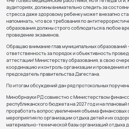
«Не только медицинские работники, но и те педагоги,
аудиториях, должны внимательно следить за состоян
стресса даже здоровому ребенку может внезапно стат
напоминать, что все требования по антитеррористи
образования должны строго соблюдаться в любое вре
проведение экзаменов.
Обращаю внимание глав муниципальных образований 
ответственность за порядок и объективность провед
аттестации! Министерству образования, в свою очер
координацию и контроль организации и проведения ит
председатель правительства Дагестана.
По итогам обсуждений дан ряд протокольных поручен
Минобрнауки РД совместно с Министерством финансо
республиканского бюджета на 2027 год и на плановый
проработать вопрос увеличения объема финансовых 
мероприятия по организации отдыха детей и их оздоро
материально-технической базы организаций отдыха д