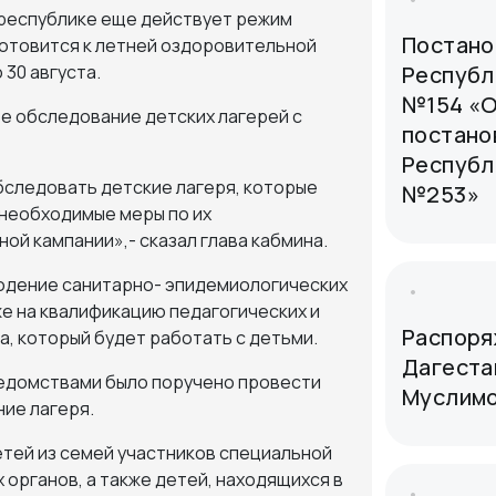
 республике еще действует режим
Постано
готовится к летней оздоровительной
Республи
 30 августа.
№154 «О
е обследование детских лагерей с
постано
Республи
бследовать детские лагеря, которые
№253»
необходимые меры по их
ой кампании»,- сказал глава кабмина.
юдение санитарно- эпидемиологических
же на квалификацию педагогических и
Распоря
а, который будет работать с детьми.
Дагеста
едомствами было поручено провести
Муслимо
ие лагеря.
тей из семей участников специальной
органов, а также детей, находящихся в