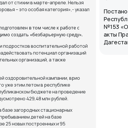
дал от стихии в марте-апреле. Нельзя
ровья – это особая категория»,- указал
Постано
Республи
№153 «О
одготовлен в том числе к работе с
акты Пр
димо создать «
безбарьерную
среду».
Дагеста
й и подростков воспитательной работой
 задействовать потенциал организаций
ельных организаций, а также
ей оздоровительной кампании, врио
то уже этим летом в республике
спубликанском бюджете на проведение
усмотрено 429,48 млн рублей.
 на базе загородных стационарных
 пребыванием детей на базе
зе 25 новых построенных и 95