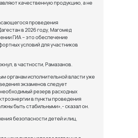
тавляют качественную продукцию, а не
касающегося проведения
агестан в 2026 году, Магомед
дении ГИА – это обеспечение
фортных условий для участников
кнул, в частности, Рамазанов.
ым органам исполнительной власти уже
оведения экзаменов следует
 необходимый резерв расходных
ектроэнергии в пункты проведения
олжны быть стабильными»,- сказал он.
ения безопасности детей и лиц,