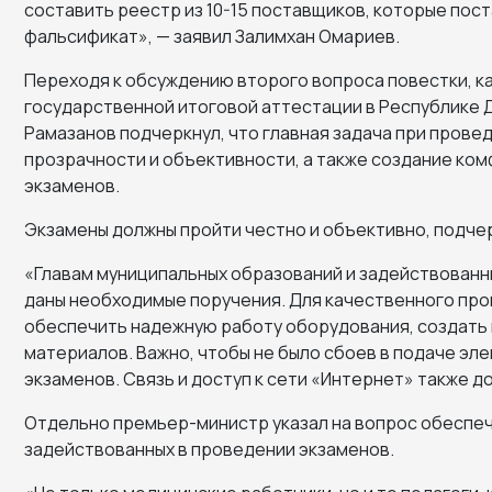
составить реестр из 10-15 поставщиков, которые пос
фальсификат», — заявил Залимхан Омариев.
Переходя к обсуждению второго вопроса повестки, 
государственной итоговой аттестации в Республике Д
Рамазанов подчеркнул, что главная задача при прове
прозрачности и объективности, а также создание ком
экзаменов.
Экзамены должны пройти честно и объективно, подчер
«Главам муниципальных образований и задействованн
даны необходимые поручения. Для качественного пр
обеспечить надежную работу оборудования, создать
материалов. Важно, чтобы не было сбоев в подаче эл
экзаменов. Связь и доступ к сети «Интернет» также д
Отдельно премьер-министр указал на вопрос обеспеч
задействованных в проведении экзаменов.