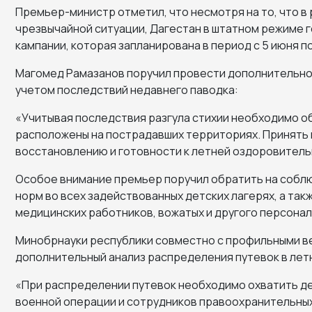
Премьер-министр отметил, что несмотря на то, что в
чрезвычайной ситуации, Дагестан в штатном режиме 
кампании, которая запланирована в период с 5 июня по
Магомед Рамазанов поручил провести дополнительно
учетом последствий недавнего паводка:
«Учитывая последствия разгула стихии необходимо о
расположены на пострадавших территориях. Принять 
восстановлению и готовности к летней оздоровительн
Особое внимание премьер поручил обратить на собл
норм во всех задействованных детских лагерях, а так
медицинских работников, вожатых и другого персонал
Минобрнауки республики совместно с профильными в
дополнительный анализ распределения путевок в летн
«При распределении путевок необходимо охватить де
военной операции и сотрудников правоохранительных 