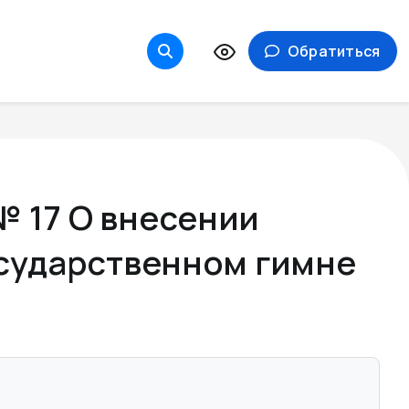
Обратиться
№ 17 О внесении
осударственном гимне