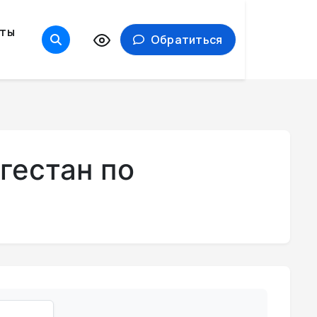
кты
Обратиться
гестан по