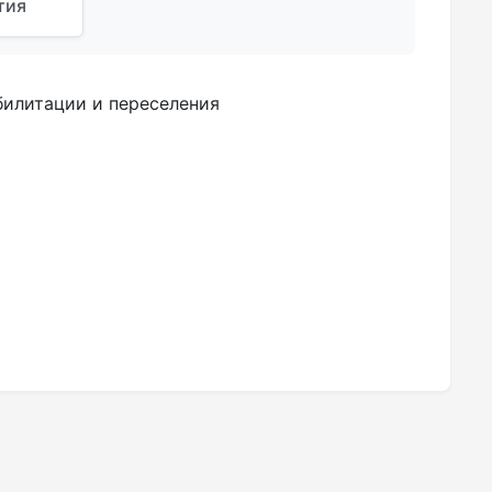
тия
билитации и переселения