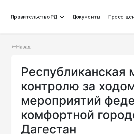
Правительство РД
Документы
Пресс-це
Назад
Республиканская 
контролю за ходо
мероприятий феде
комфортной город
Дагестан