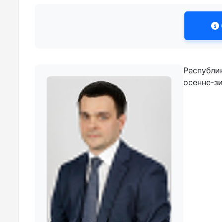
Республи
осенне-з