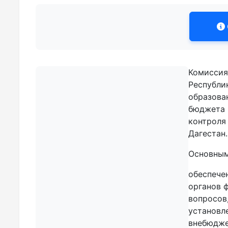
Комиссия
Республи
образова
бюджета 
контроля
Дагестан.
Основным
обеспече
органов 
вопросов
установл
внебюдже