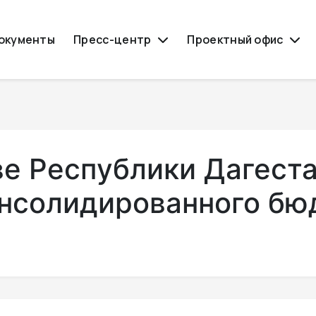
окументы
Пресс-центр
Проектный офис
ве Республики Дагест
онсолидированного бю