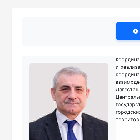
Координа
и реализ
координа
взаимоде
Дагестан
Централь
государс
городски
территор