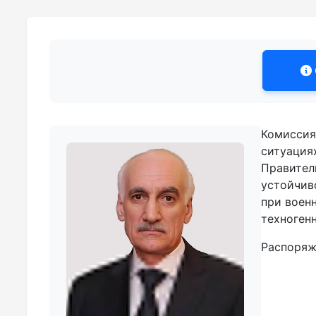
Комиссия
ситуация
Правитель
устойчив
при воен
техногенн
Распоряж