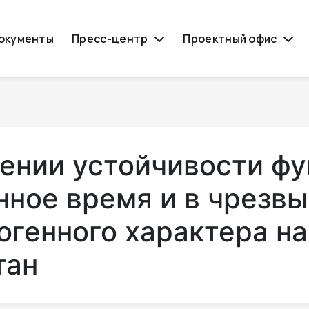
окументы
Пресс-центр
Проектный офис
ении устойчивости ф
нное время и в чрезв
огенного характера н
тан