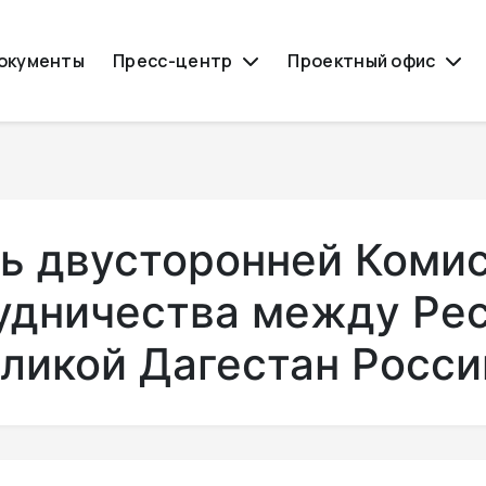
окументы
Пресс-центр
Проектный офис
ть двусторонней Коми
удничества между Ре
бликой Дагестан Росс