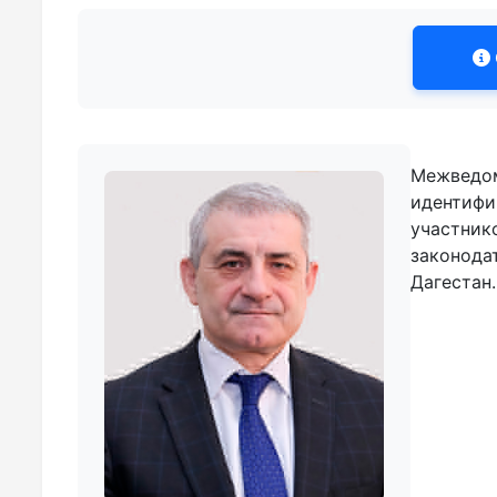
Межведом
идентифи
участник
законода
Дагестан.