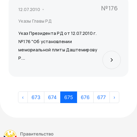
№176
12.07.2010
Указы Главы РД
Указ Президента РД от 12.07.2010 г.
№176 "Об установлении
мемориальной плиты Даштемирову
Р....
‹
673
674
675
676
677
›